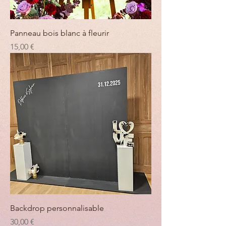
Panneau bois blanc à fleurir
Prix
15,00 €
Backdrop personnalisable
Prix
30,00 €