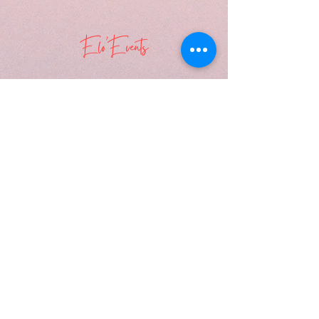
Elo'Events
Formulaire d'abonnement
Envoyer
elo.events85@gmail.com
06-08-12-41-63
Crédits photos & vidéo site :
Anaïs Soulard Photographe
Capteur de souvenirs
Instant présent photographe
Kevin Marzin photographe