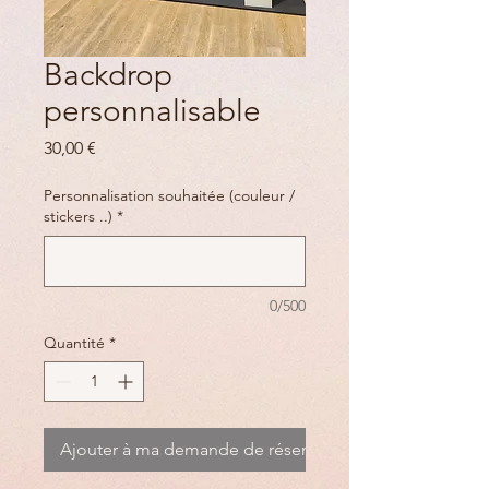
Backdrop
personnalisable
Prix
30,00 €
Personnalisation souhaitée (couleur /
stickers ..)
*
0/500
Quantité
*
Ajouter à ma demande de réservation