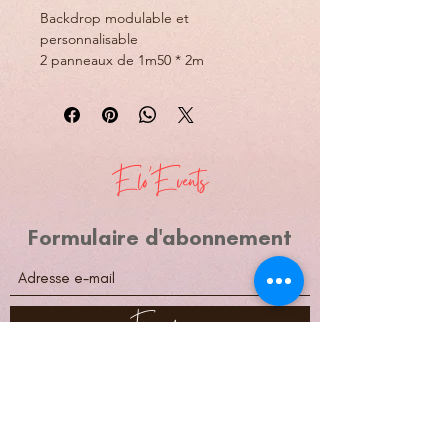
Backdrop modulable et 
personnalisable
2 panneaux de 1m50 * 2m 
Prix unitaire
Personnalisation sur devis 
Elo'Events
Formulaire d'abonnement
Envoyer
elo.events85@gmail.com
06-08-12-41-63