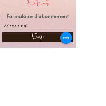
Elo'Events
Formulaire d'abonnement
Envoyer
elo.events85@gmail.com
06-08-12-41-63
Crédits photos & vidéo site :
Anaïs Soulard Photographe
Capteur de souvenirs
Instant présent photographe
Kevin Marzin photographe
Yohan Faupel photography
Anthony Paillat
Arnaud Lode