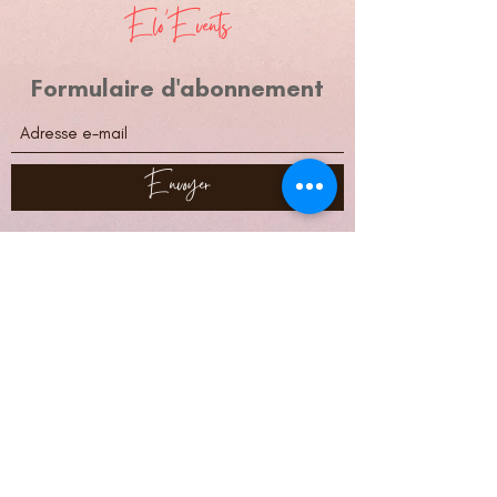
Elo'Events
Formulaire d'abonnement
Envoyer
elo.events85@gmail.com
06-08-12-41-63
Crédits photos & vidéo site :
Anaïs Soulard Photographe
Capteur de souvenirs
Instant présent photographe
Kevin Marzin photographe
Yohan Faupel photography
Anthony Paillat
Arnaud Lode